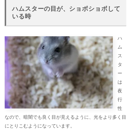
ハムスターの目が、ショボショボして
いる時
ハ
ム
ス
タ
ー
は
夜
行
性
なので、暗闇でも良く目が見えるように、光をより多く目
にとりこむようになっています。