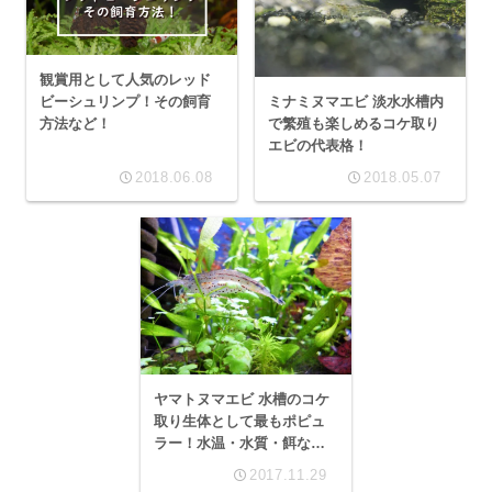
観賞用として人気のレッド
ミナミヌマエビ 淡水水槽内
ビーシュリンプ！その飼育
で繁殖も楽しめるコケ取り
方法など！
エビの代表格！
2018.06.08
2018.05.07
ヤマトヌマエビ 水槽のコケ
取り生体として最もポピュ
ラー！水温・水質・餌など
の飼育方法！
2017.11.29